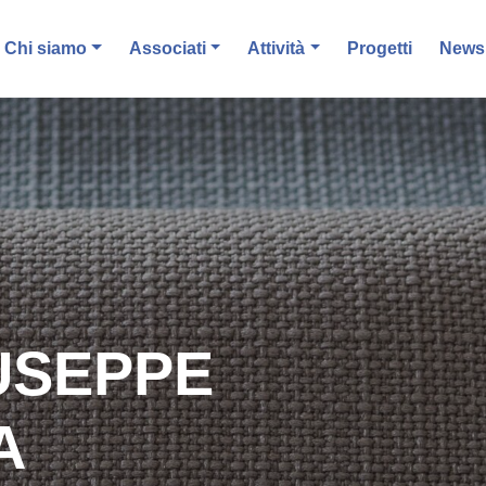
Chi siamo
Associati
Attività
Progetti
News 
USEPPE
A