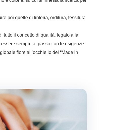
o e cotone, su cui si innesta la ricerca per
re poi quelle di tintoria, orditura, tessitura
tutto il concetto di qualità, legato alla
er essere sempre al passo con le esigenze
globale fiore all’occhiello del “Made in