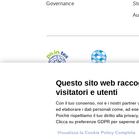
Governance
St
Au
Questo sito web raccog
visitatori e utenti
© 2022 Po.in.tex
Con il tuo consenso, noi e i nostri partner 
Città Studi – C.so Pella 2b – 13900 Biella (BI)
ed elaborare i dati personali come, ad esem
Poiché rispettiamo il tuo diritto alla privacy
Pec:
amm.cittastudi@pec.ptbiellese.it
Clicca su preferenze GDPR per saperne di
Privacy Policy
–
Cookie Policy
–
Credits
–
Des
Visualizza la Cookie Policy Completa