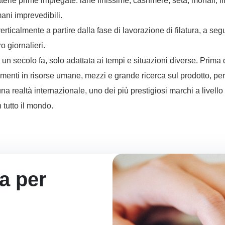
rie prime impiegate: lane finissime, cashmere, seta, mohair, lin
mani imprevedibili.
erticalmente a partire dalla fase di lavorazione di filatura, a segui
o giornalieri.
un secolo fa, solo adattata ai tempi e situazioni diverse. Prima di 
imenti in risorse umane, mezzi e grande ricerca sul prodotto, p
 realtà internazionale, uno dei più prestigiosi marchi a livello 
n tutto il mondo.
ta per