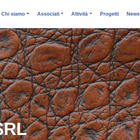
Chi siamo
Associati
Attività
Progetti
News 
SRL