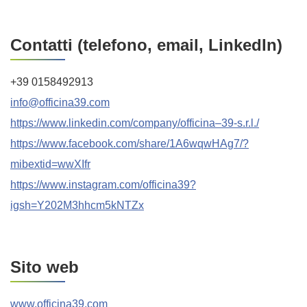
Contatti (telefono, email, LinkedIn)
+39 0158492913
info@officina39.com
https://www.linkedin.com/company/officina–39-s.r.l./
https://www.facebook.com/share/1A6wqwHAg7/?
mibextid=wwXIfr
https://www.instagram.com/officina39?
igsh=Y202M3hhcm5kNTZx
Sito web
www.officina39.com