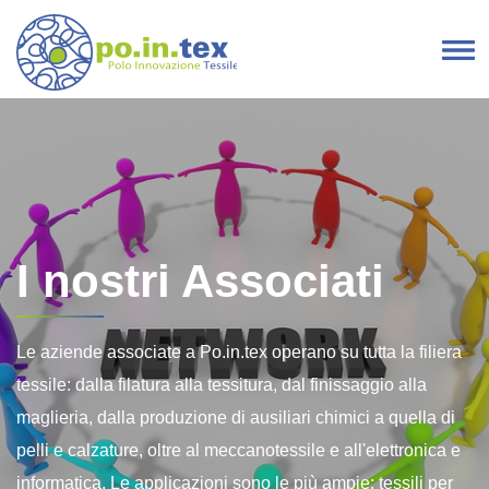
Vai al contenuto
Navigazione principale
I nostri Associati
Le aziende associate a Po.in.tex operano su tutta la filiera
tessile: dalla filatura alla tessitura, dal finissaggio alla
maglieria, dalla produzione di ausiliari chimici a quella di
pelli e calzature, oltre al meccanotessile e all'elettronica e
informatica. Le applicazioni sono le più ampie: tessili per