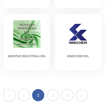
INIZIATIVE INDUSTRIALI SRL
INNOCHEM SRL
Navigazione degli articoli
»
«
1
2
3
4