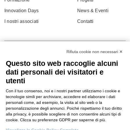
Innovation Days
News & Eventi
I nostri associati
Contatti
Rifiuta cookie non necessari ✕
Questo sito web raccoglie alcuni
dati personali dei visitatori e
utenti
Con il tuo consenso, noi e i nostri partner utilizziamo i cookie e
tecnologie simili per archiviare, accedere ed elaborare i dati
personali come, ad esempio, la visita al sito web o la
© 2022 Po.in.tex
personalizzazione degli annunci. Poiché rispettiamo il tuo diritto
alla privacy, è possibile scegliere di non consentire alcuni tipi di
Città Studi – C.so Pella 2b – 13900 Biella (BI)
cookie. Clicca su preferenze GDPR per saperne di più.
Pec:
amm.cittastudi@pec.ptbiellese.it