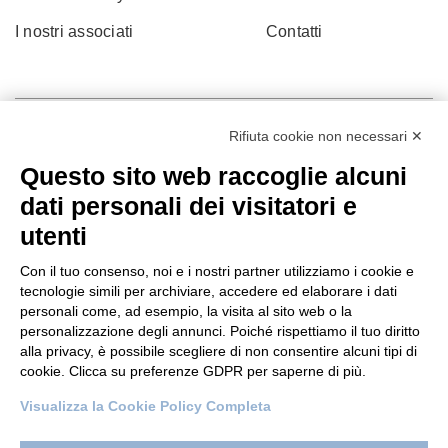
I nostri associati
Contatti
Rifiuta cookie non necessari ✕
Questo sito web raccoglie alcuni
dati personali dei visitatori e
utenti
Con il tuo consenso, noi e i nostri partner utilizziamo i cookie e
tecnologie simili per archiviare, accedere ed elaborare i dati
personali come, ad esempio, la visita al sito web o la
© 2022 Po.in.tex
personalizzazione degli annunci. Poiché rispettiamo il tuo diritto
alla privacy, è possibile scegliere di non consentire alcuni tipi di
Città Studi – C.so Pella 2b – 13900 Biella (BI)
cookie. Clicca su preferenze GDPR per saperne di più.
Pec:
amm.cittastudi@pec.ptbiellese.it
Visualizza la Cookie Policy Completa
Privacy Policy
–
Cookie Policy
–
Credits
–
Designed by