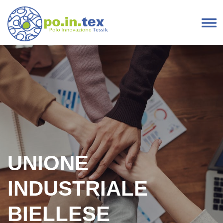
Vai al contenuto
Navigazione principale
UNIONE
INDUSTRIALE
BIELLESE