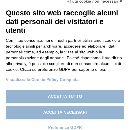
Rifiuta cookie non necessari ✕
Questo sito web raccoglie alcuni
dati personali dei visitatori e
utenti
Con il tuo consenso, noi e i nostri partner utilizziamo i cookie e
tecnologie simili per archiviare, accedere ed elaborare i dati
personali come, ad esempio, la visita al sito web o la
© 2022 Po.in.tex
personalizzazione degli annunci. Poiché rispettiamo il tuo diritto
alla privacy, è possibile scegliere di non consentire alcuni tipi di
Città Studi – C.so Pella 2b – 13900 Biella (BI)
cookie. Clicca su preferenze GDPR per saperne di più.
Pec:
amm.cittastudi@pec.ptbiellese.it
Visualizza la Cookie Policy Completa
Privacy Policy
–
Cookie Policy
–
Credits
–
Designed by
Koodit
ACCETTA TUTTO
ACCETTA NECESSARI
Preferenze GDPR