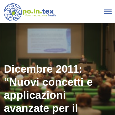
Vai al contenuto
Navigazione principale
Dicembre 2011:
“Nuovi concetti e
applicazioni
avanzate per il