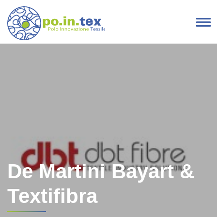
Vai al contenuto
Navigazione principale
De Martini Bayart &
Textifibra