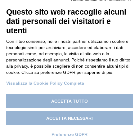
Questo sito web raccoglie alcuni
dati personali dei visitatori e
utenti
Con il tuo consenso, noi e i nostri partner utilizziamo i cookie e
tecnologie simili per archiviare, accedere ed elaborare i dati
personali come, ad esempio, la visita al sito web o la
© 2022 Po.in.tex
personalizzazione degli annunci. Poiché rispettiamo il tuo diritto
alla privacy, è possibile scegliere di non consentire alcuni tipi di
Città Studi – C.so Pella 2b – 13900 Biella (BI)
cookie. Clicca su preferenze GDPR per saperne di più.
Pec:
amm.cittastudi@pec.ptbiellese.it
Visualizza la Cookie Policy Completa
Privacy Policy
–
Cookie Policy
–
Credits
–
Designed by
Koodit
ACCETTA TUTTO
ACCETTA NECESSARI
Preferenze GDPR