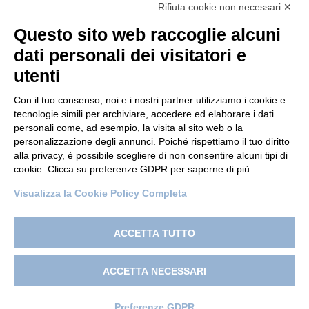
Rifiuta cookie non necessari ✕
Questo sito web raccoglie alcuni
dati personali dei visitatori e
utenti
Con il tuo consenso, noi e i nostri partner utilizziamo i cookie e
tecnologie simili per archiviare, accedere ed elaborare i dati
personali come, ad esempio, la visita al sito web o la
© 2022 Po.in.tex
personalizzazione degli annunci. Poiché rispettiamo il tuo diritto
alla privacy, è possibile scegliere di non consentire alcuni tipi di
Città Studi – C.so Pella 2b – 13900 Biella (BI)
cookie. Clicca su preferenze GDPR per saperne di più.
Pec:
amm.cittastudi@pec.ptbiellese.it
Visualizza la Cookie Policy Completa
Privacy Policy
–
Cookie Policy
–
Credits
–
Designed by
Koodit
ACCETTA TUTTO
ACCETTA NECESSARI
Preferenze GDPR