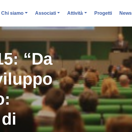
Chi siamo
Associati
Attività
Progetti
News 
15: “Da
viluppo
o:
 di