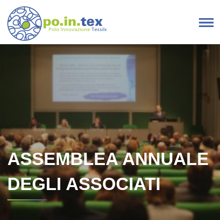
Vai al contenuto
Navigazione principale
ASSEMBLEA ANNUALE
DEGLI ASSOCIATI