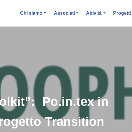
Chi siamo
Associati
Attività
Progetti
lkit”: Po.in.tex in
rogetto Transition