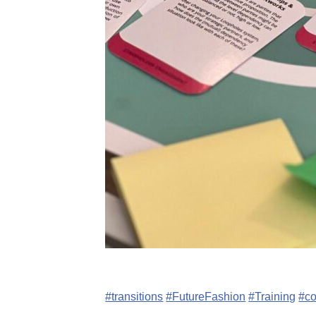
#transitions
#FutureFashion
#Training
#c