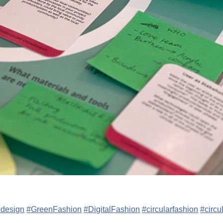
odesign
#GreenFashion
#DigitalFashion
#circularfashion
#circu