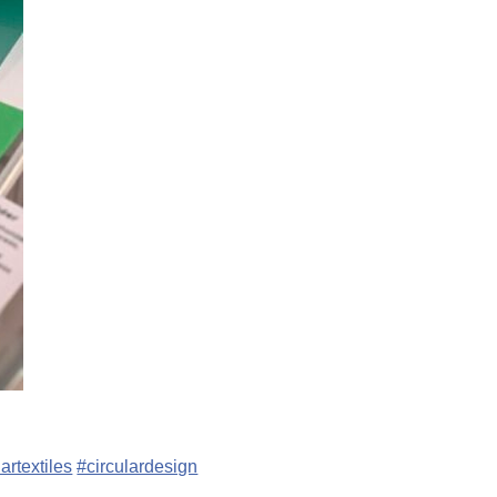
lartextiles
#circulardesign