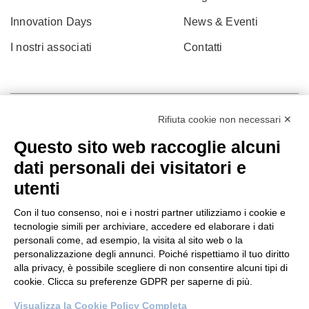
Innovation Days
News & Eventi
I nostri associati
Contatti
Rifiuta cookie non necessari ✕
Questo sito web raccoglie alcuni
dati personali dei visitatori e
utenti
Con il tuo consenso, noi e i nostri partner utilizziamo i cookie e
tecnologie simili per archiviare, accedere ed elaborare i dati
personali come, ad esempio, la visita al sito web o la
© 2022 Po.in.tex
personalizzazione degli annunci. Poiché rispettiamo il tuo diritto
alla privacy, è possibile scegliere di non consentire alcuni tipi di
Città Studi – C.so Pella 2b – 13900 Biella (BI)
cookie. Clicca su preferenze GDPR per saperne di più.
Pec:
amm.cittastudi@pec.ptbiellese.it
Visualizza la Cookie Policy Completa