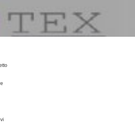
etto
re
vi