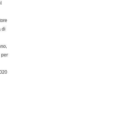
l
tore
 di
nno,
 per
2020