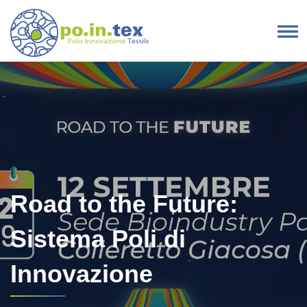
Vai al contenuto
Navigazione principale
Road to the Future:
Sistema Poli di
Innovazione