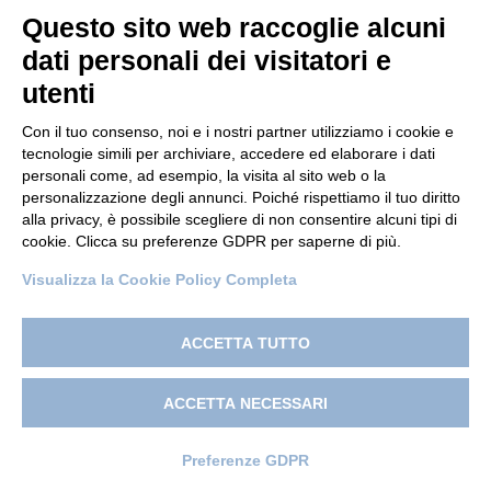
Questo sito web raccoglie alcuni
dati personali dei visitatori e
utenti
Con il tuo consenso, noi e i nostri partner utilizziamo i cookie e
tecnologie simili per archiviare, accedere ed elaborare i dati
personali come, ad esempio, la visita al sito web o la
© 2022 Po.in.tex
personalizzazione degli annunci. Poiché rispettiamo il tuo diritto
alla privacy, è possibile scegliere di non consentire alcuni tipi di
Città Studi – C.so Pella 2b – 13900 Biella (BI)
cookie. Clicca su preferenze GDPR per saperne di più.
Pec:
amm.cittastudi@pec.ptbiellese.it
Visualizza la Cookie Policy Completa
Privacy Policy
–
Cookie Policy
–
Credits
–
Designed by
Koodit
ACCETTA TUTTO
ACCETTA NECESSARI
Preferenze GDPR