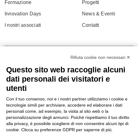
Formazione
Progetti
Innovation Days
News & Eventi
I nostri associati
Contatti
Rifiuta cookie non necessari ✕
Questo sito web raccoglie alcuni
dati personali dei visitatori e
utenti
Con il tuo consenso, noi e i nostri partner utilizziamo i cookie e
tecnologie simili per archiviare, accedere ed elaborare i dati
personali come, ad esempio, la visita al sito web o la
© 2022 Po.in.tex
personalizzazione degli annunci. Poiché rispettiamo il tuo diritto
alla privacy, è possibile scegliere di non consentire alcuni tipi di
Città Studi – C.so Pella 2b – 13900 Biella (BI)
cookie. Clicca su preferenze GDPR per saperne di più.
Pec:
amm.cittastudi@pec.ptbiellese.it