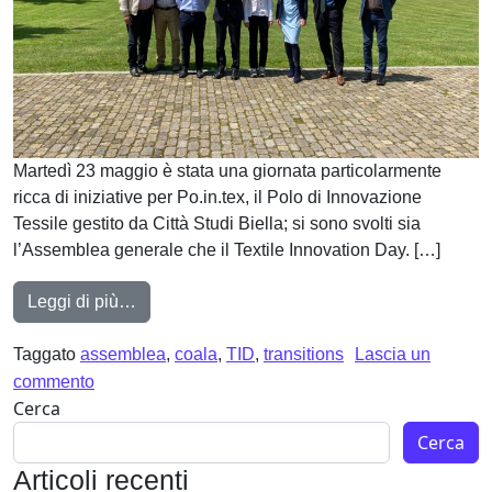
Martedì 23 maggio è stata una giornata particolarmente
ricca di iniziative per Po.in.tex, il Polo di Innovazione
Tessile gestito da Città Studi Biella; si sono svolti sia
l’Assemblea generale che il Textile Innovation Day. […]
from 23 maggio 23: Assemblea generale e Tex
Leggi di più…
Taggato
assemblea
,
coala
,
TID
,
transitions
Lascia un
su 23 maggio 23: Assemblea generale e Textile In
commento
Cerca
Cerca
Articoli recenti