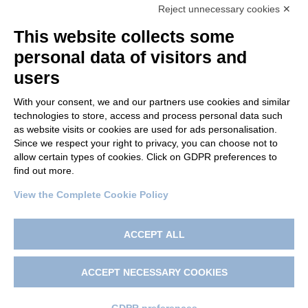
Reject unnecessary cookies ✕
This website collects some
personal data of visitors and
users
With your consent, we and our partners use cookies and similar
technologies to store, access and process personal data such
as website visits or cookies are used for ads personalisation.
© 2022 Po.in.tex
Since we respect your right to privacy, you can choose not to
allow certain types of cookies. Click on GDPR preferences to
Città Studi – C.so Pella 2b – 13900 Biella (BI)
find out more.
Pec:
amm.cittastudi@pec.ptbiellese.it
View the Complete Cookie Policy
Privacy Policy
–
Cookie Policy
–
Credits
–
Designed by
Koodit
ACCEPT ALL
ACCEPT NECESSARY COOKIES